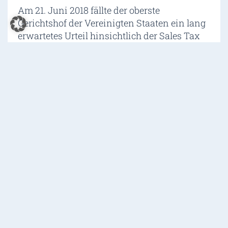
Am 21. Juni 2018 fällte der oberste
Gerichtshof der Vereinigten Staaten ein lang
erwartetes Urteil hinsichtlich der Sales Tax
Problematik im Online-Handel. Zukünftig ist
es Bundesstaaten gestattet, Verkäufe durch
Online-Händler auch dann zu besteuern,
wenn diese keine physische Präsenz im
jeweiligen Staat haben. Der Gerichtshof hob
damit das sogenannte Quill-Urteil…
MEHR LESEN
Tags
|
Amazon FBA USA
,
Nexus
,
Sales Tax
,
Steuern Fba
,
USA
0