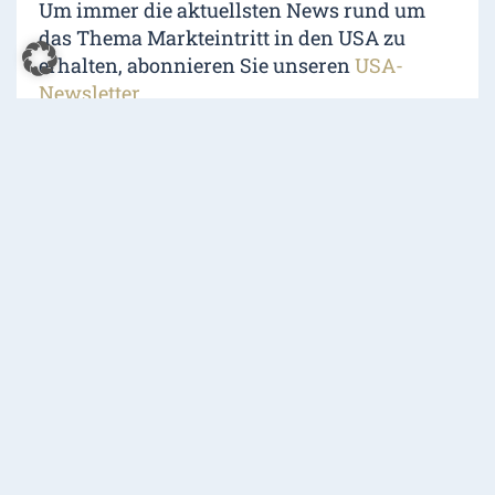
Um immer die aktuellsten News rund um
das Thema Markteintritt in den USA zu
erhalten, abonnieren Sie unseren
USA-
Newsletter
Tags
|
Amazon FBA
,
Marketplace Facilitator
,
Sales Tax
,
USA
0
VORHERIGER EINTRAG
NÄCHSTER EINTRAG