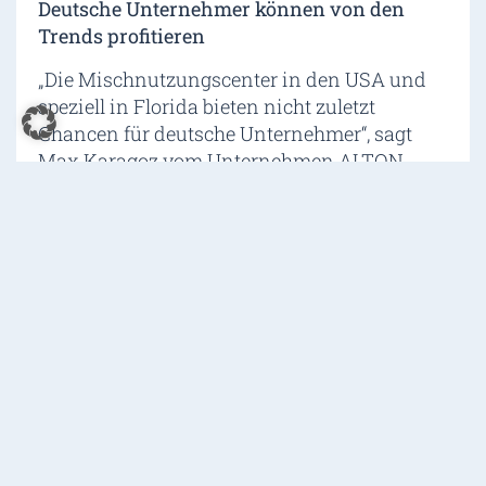
Deutsche Unternehmer können von den
Trends profitieren
„Die Mischnutzungscenter in den USA und
speziell in Florida bieten nicht zuletzt
Chancen für deutsche Unternehmer“, sagt
Max Karagoz vom Unternehmen ALTON.
ALTON berät deutschsprachige Unternehmer
zum Markteintritt in den Vereinigten
Staaten. Das ALTON Team unterstützt sie
darüber hinaus bei der Firmengründung in
den USA und bietet weitere Dienstleistungen
wie etwa Unterstützung bei Visa-Fragen
sowie (ausschließlich in Florida) bei der
Suche nach Gewerbeimmobilien.
„Mischnutzungscenter können eine gute
Chance für Händler sein, die gut frequentierte
Areale mit Publikumsverkehr für ihr Angebot