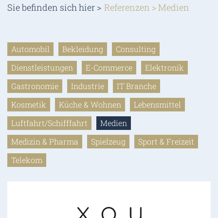
Sie befinden sich hier >
Referenzen
>
Medien
Automobil
Bekleidung
Consulting
Dienstleistungen
E-Commerce
Elektronik
Gastronomie
Industrie
IT Branche
Kosmetik
Küche & Wohnen
Lebensmittel
Luftfahrt/Schifffahrt
Medien
Medizin & Pharma
Spielzeug
Sport & Freizeit
Telekom