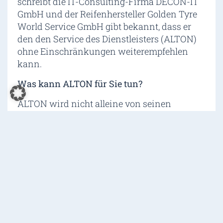
schreibt die IT-Consulting-Firma DECON-IT
GmbH und der Reifenhersteller Golden Tyre
World Service GmbH gibt bekannt, dass er
den den Service des Dienstleisters (ALTON)
ohne Einschränkungen weiterempfehlen
kann.
Was kann ALTON für Sie tun?
ALTON wird nicht alleine von seinen
Kunden gelobt, sondern auch von staatlichen
Stellen. So hat das BBB – Better Business
Bureau, die US-amerikanische
Verbraucherzentrale, das Unternehmen
ALTON mit einem „A“ (sehr gut) bewertet.
Nutzen deshalb auch Sie die
Dienstleistungen von ALTON für Ihre Zwecke
und sichern Sie sich jetzt 10% auf die
Dienstleistungen rund um die