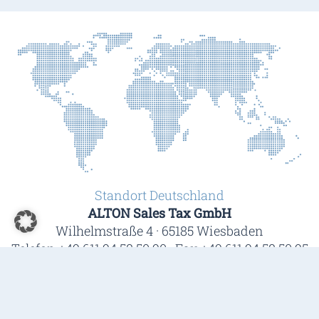
Standort Deutschland
ALTON Sales Tax GmbH
Wilhelmstraße 4 · 65185 Wiesbaden
Telefon +49 611 94 58 50 90 · Fax +49 611 94 58 50 95
Standort USA
ALTON North America Inc.
444 Brickell Avenue · 7th floor · Miami · FL 33131